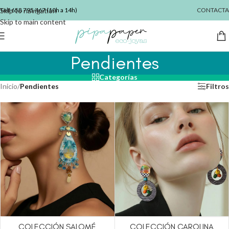
Skip to navigation
Telf
658 795 467
(10h a 14h)
CONTACTA
Skip to main content
Pendientes
Categorías
Inicio
/
Pendientes
Filtros
COLECCIÓN SALOMÉ
COLECCIÓN CAROLINA