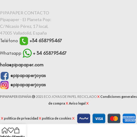
PIPAPAPER CONTACTO
Pipapaper - El Planeta Pop:
C/ Nicasio Pérez, 17 local,
47005 Valladolid, España
Teléfono
+34 658795467
Whatsapp
+ 34 658795467
hola@pipapaper.com
@pipapaperjoyas
@pipapaperjoyas
X
PIPAPAPER ESPAÑA
2021 ECO JOYAS DE PAPEL RECICLADO
Condiciones generales
X
X
de compra
Aviso legal
X
X
X
política de privacidad
política de cookies
Lista de deseos
Inicio
Carrito