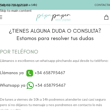
Skip to navigation
Telf
658 795 467
(10h a 14h)
CONTACTA
Skip to main content
¿TIENES ALGUNA DUDA O CONSULTA?
Estamos para resolver tus dudas
POR TELÉFONO
Llámanos o escríbenos un whatsapp pinchando aquí desde tu teléfono:
Llámanos ya
+34 658795467
Whatsapp ya
+34 658795467
De lunes a viernes de 10h a 14h podremos atenderte casi casi seguro
pero si no déjanos tu mensaje y nos pondremos en contacto lo más