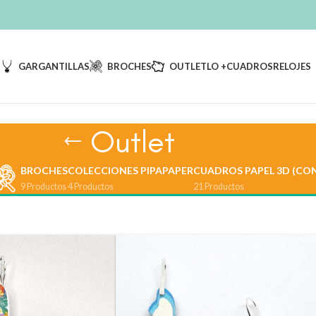
S
GARGANTILLAS
BROCHES
OUTLET
LO +
CUADROS
RELOJES
Outlet
BROCHES
COLECCIONES PIPAPAPER
CUADROS PAPEL 3D (CON
9 Productos
4 Productos
21 Productos