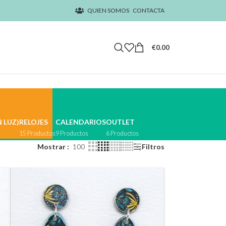
QUIEN SOMOS
CONTACTA
€
0.00
 LUZ)
RELOJES
CALENDARIOS
OUTLET
15 Productos
9 Productos
6 Productos
Mostrar
100
Filtros