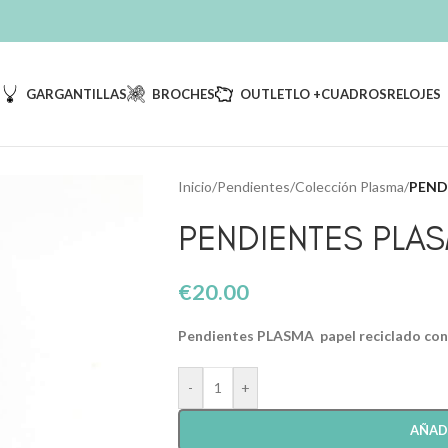
S
GARGANTILLAS
BROCHES
OUTLET
LO +
CUADROS
RELOJES
Inicio
/
Pendientes
/
Colección Plasma
/
PENDI
PENDIENTES PLAS
€
20.00
Pendientes PLASMA papel reciclado con c
-
+
AÑAD