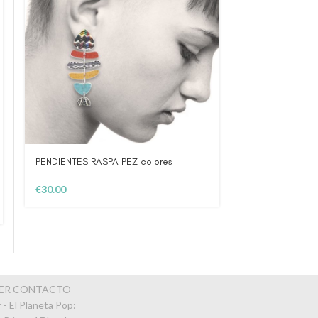
PENDIENTES RASPA PEZ colores
PENDIENTES RA
€
30.00
€
30.00
PER CONTACTO
 - El Planeta Pop: