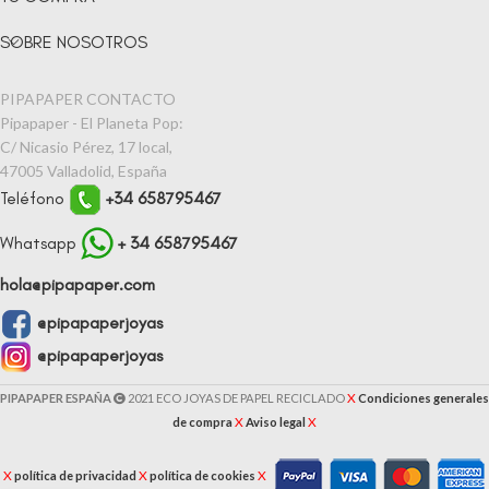
SOBRE NOSOTROS
PIPAPAPER CONTACTO
Pipapaper - El Planeta Pop:
C/ Nicasio Pérez, 17 local,
47005 Valladolid, España
Teléfono
+34 658795467
Whatsapp
+ 34 658795467
hola@pipapaper.com
@pipapaperjoyas
@pipapaperjoyas
X
PIPAPAPER ESPAÑA
2021 ECO JOYAS DE PAPEL RECICLADO
Condiciones generales
X
X
de compra
Aviso legal
X
X
X
política de privacidad
política de cookies