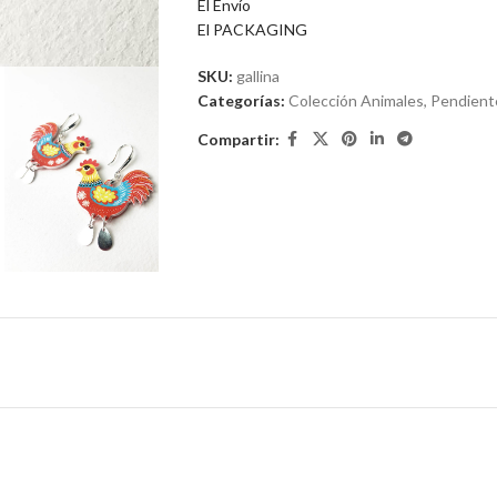
El Envío
elegantes y NO PESAN NADA.
El PACKAGING
SKU:
gallina
Categorías:
Colección Animales
,
Pendient
Compartir: