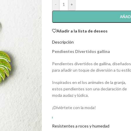
-
+
AÑAD
Añadir a la lista de deseos
Descripción
Pendientes Divertidos gallina
Pendientes divertidos de gallina, diseñados
para añadir un toque de diversión a tu estilo
Inspirados en el los animales de la granja,
estos pendientes son una declaración de
moda audaz y lúdica.
¡Diviértete con la moda!
Estos originales y divertidos
Resistentes a roces y humedad
pendientes son tremendamente