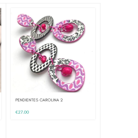
PENDIENTES CAROLINA 2
HOT
€
27.00
PENDIENTES 
€
20.00