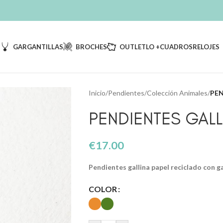
S
GARGANTILLAS
BROCHES
OUTLET
LO +
CUADROS
RELOJES
Inicio
/
Pendientes
/
Colección Animales
/
PEN
PENDIENTES GALL
€
17.00
Pendientes gallina papel reciclado con ga
COLOR