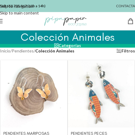
Skip to navigation
Telf
658 795 467
(10h a 14h)
CONTACTA
Skip to main content
Colección Animales
Categorías
Inicio
/
Pendientes
/
Colección Animales
Filtros
PENDIENTES MARIPOSAS
PENDIENTES PECES