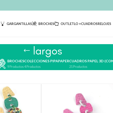
S
GARGANTILLAS
BROCHES
OUTLET
LO +
CUADROS
RELOJES
largos
BROCHES
COLECCIONES PIPAPAPER
CUADROS PAPEL 3D (CON
9 Productos
4 Productos
21 Productos