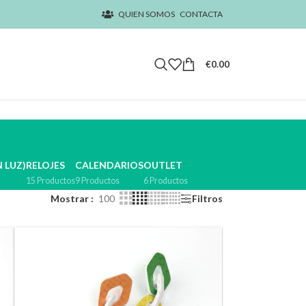
QUIEN SOMOS
CONTACTA
€
0.00
 LUZ)
RELOJES
CALENDARIOS
OUTLET
15 Productos
9 Productos
6 Productos
Mostrar
100
Filtros