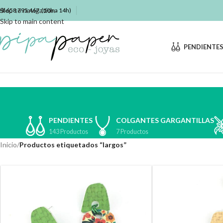
Skip to navigation
elf
658 795 467
(10h a 14h)
Skip to main content
PENDIENTE
PENDIENTES
COLGANTES GARGANTILLAS
143 Productos
7 Productos
Inicio
/
Productos etiquetados “largos”