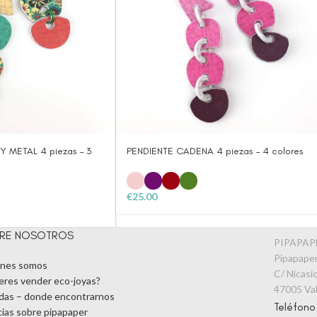
 METAL 4 piezas – 3
PENDIENTE CADENA 4 piezas – 4 colores
€
25.00
RE NOSOTROS
PIPAPA
Pipapaper
nes somos
C/ Nicasio
eres vender eco-joyas?
47005 Val
das – donde encontrarnos
Teléfon
cias sobre pipapaper