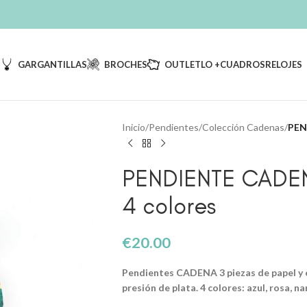
S
GARGANTILLAS
BROCHES
OUTLET
LO +
CUADROS
RELOJES
Inicio
/
Pendientes
/
Colección Cadenas
/
PEN
PENDIENTE CADENA
4 colores
€
20.00
Pendientes CADENA 3 piezas de papel y 
presión de plata. 4 colores: azul, rosa, na