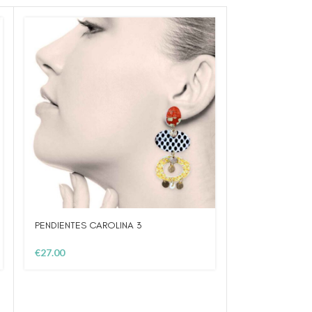
PENDIENTES CAROLINA 3
PENDIENTES PE
€
27.00
€
20.00