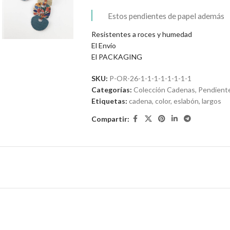
Estos pendientes de papel además
son resistentes a los días de lluvia y
Resistentes a roces y humedad
la humedad.
El Envío
El PACKAGING
SKU:
P-OR-26-1-1-1-1-1-1-1-1
Categorías:
Colección Cadenas
,
Pendient
Etiquetas:
cadena
,
color
,
eslabón
,
largos
Compartir: