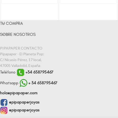
TU COMPRA
SOBRE NOSOTROS
PIPAPAPER CONTACTO
Pipapaper - El Planeta Pop:
C/ Nicasio Pérez, 17 local,
47005 Valladolid, España
Teléfono
+34 658795467
Whatsapp
+ 34 658795467
hola@pipapaper.com
@pipapaperjoyas
@pipapaperjoyas