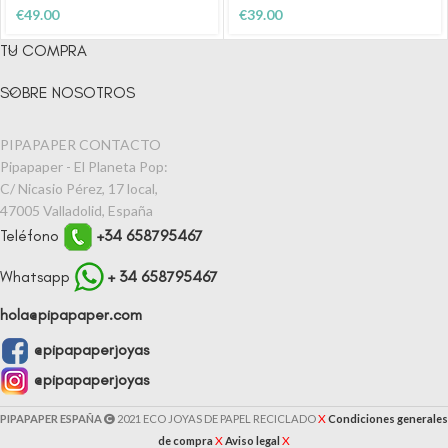
€
49.00
€
39.00
TU COMPRA
SOBRE NOSOTROS
PIPAPAPER CONTACTO
Pipapaper - El Planeta Pop:
C/ Nicasio Pérez, 17 local,
47005 Valladolid, España
Teléfono
+34 658795467
Whatsapp
+ 34 658795467
hola@pipapaper.com
@pipapaperjoyas
@pipapaperjoyas
X
PIPAPAPER ESPAÑA
2021 ECO JOYAS DE PAPEL RECICLADO
Condiciones generales
X
X
de compra
Aviso legal